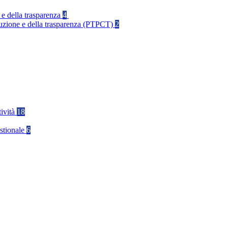
 e della trasparenza
4
rruzione e della trasparenza (PTPCT)
2
tività
18
stionale
6