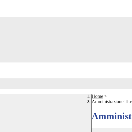
Home
>
Amministrazione Tra
Amministr