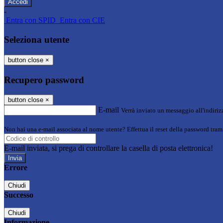
-
Entra con SPID
Entra con CIE
Seleziona utente
button close
×
Recupero password
button close
×
E-mail
Verrà inviato un messaggio all'indirizz
Non hai una e-mail associata al nome utente? Effettua il reset della password tram
E-mail inviata, si prega di controllare la casella di posta elettronica!
Errore
Chiudi
Successo
Chiudi
Informazione