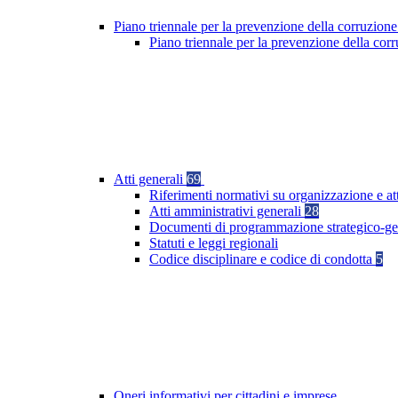
Piano triennale per la prevenzione della corruzione
Piano triennale per la prevenzione della co
Atti generali
69
Riferimenti normativi su organizzazione e at
Atti amministrativi generali
28
Documenti di programmazione strategico-ge
Statuti e leggi regionali
Codice disciplinare e codice di condotta
5
Oneri informativi per cittadini e imprese