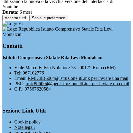
utilizzando la nuova o la vecchia versione dell'interfaccia di
Youtube.
Durata:
6 mesi
Accetta tutti
Salva le preferenze
Istituto Comprensivo Statale Rita Levi
Montalcini
Contatti
Istituto Comprensivo Statale Rita Levi Montalcini
Viale Marco Fulvio Nobiliore 78 - 00175 Roma (RM)
Tel:
067102776
Email:
RMIC8B6004@istruzione.it
Link per inviare una mail
PEC:
rmic8b6004@pec.istruzione.it
Link per inviare una mail
C.F.: 97567620584
Sezione Link Utili
Cookie policy
Note legali
Informativa Privacy