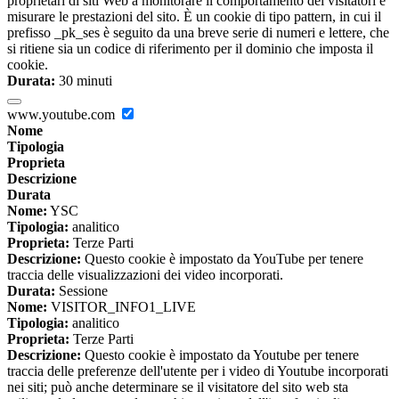
proprietari di siti Web a monitorare il comportamento dei visitatori e
misurare le prestazioni del sito. È un cookie di tipo pattern, in cui il
prefisso _pk_ses è seguito da una breve serie di numeri e lettere, che
si ritiene sia un codice di riferimento per il dominio che imposta il
cookie.
Durata:
30 minuti
www.youtube.com
Nome
Tipologia
Proprieta
Descrizione
Durata
Nome:
YSC
Tipologia:
analitico
Proprieta:
Terze Parti
Descrizione:
Questo cookie è impostato da YouTube per tenere
traccia delle visualizzazioni dei video incorporati.
Durata:
Sessione
Nome:
VISITOR_INFO1_LIVE
Tipologia:
analitico
Proprieta:
Terze Parti
Descrizione:
Questo cookie è impostato da Youtube per tenere
traccia delle preferenze dell'utente per i video di Youtube incorporati
nei siti; può anche determinare se il visitatore del sito web sta