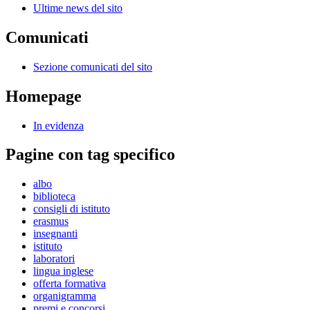
Ultime news del sito
Comunicati
Sezione comunicati del sito
Homepage
In evidenza
Pagine con tag specifico
albo
biblioteca
consigli di istituto
erasmus
insegnanti
istituto
laboratori
lingua inglese
offerta formativa
organigramma
premi e concorsi