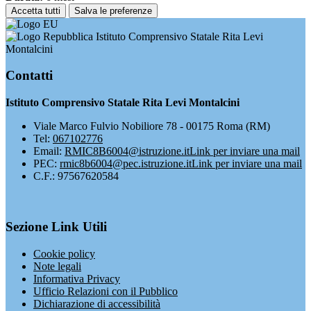
Accetta tutti
Salva le preferenze
Istituto Comprensivo Statale Rita Levi
Montalcini
Contatti
Istituto Comprensivo Statale Rita Levi Montalcini
Viale Marco Fulvio Nobiliore 78 - 00175 Roma (RM)
Tel:
067102776
Email:
RMIC8B6004@istruzione.it
Link per inviare una mail
PEC:
rmic8b6004@pec.istruzione.it
Link per inviare una mail
C.F.: 97567620584
Sezione Link Utili
Cookie policy
Note legali
Informativa Privacy
Ufficio Relazioni con il Pubblico
Dichiarazione di accessibilità