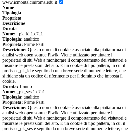
www.icmontalciniroma.edu.it
Nome
Tipologia
Proprieta
Descrizione
Durata
Nome:
_pk_id.1.e7a1
Tipologia:
analitico
Proprieta:
Prime Parti
Descrizione:
Questo nome di cookie è associato alla piattaforma di
analisi web open source Piwik. Viene utilizzato per aiutare i
proprietari di siti Web a monitorare il comportamento dei visitatori e
misurare le prestazioni del sito. È un cookie di tipo pattern, in cui il
prefisso _pk_id è seguito da una breve serie di numeri e lettere, che
si ritiene sia un codice di riferimento per il dominio che imposta il
cookie.
Durata:
1 anno
Nome:
_pk_ses.1.e7a1
Tipologia:
analitico
Proprieta:
Prime Parti
Descrizione:
Questo nome di cookie è associato alla piattaforma di
analisi web open source Piwik. Viene utilizzato per aiutare i
proprietari di siti Web a monitorare il comportamento dei visitatori e
misurare le prestazioni del sito. È un cookie di tipo pattern, in cui il
prefisso _pk_ses è seguito da una breve serie di numeri e lettere, che