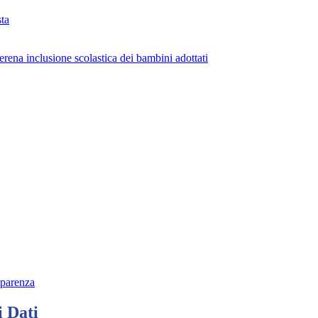
ta
erena inclusione scolastica dei bambini adottati
sparenza
i Dati