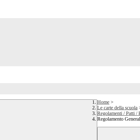
Home
>
Le carte della scuola
Regolamenti / Patti / 
Regolamento Generale