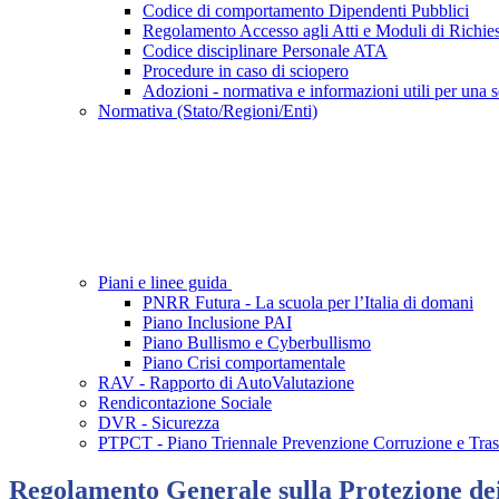
Codice di comportamento Dipendenti Pubblici
Regolamento Accesso agli Atti e Moduli di Richies
Codice disciplinare Personale ATA
Procedure in caso di sciopero
Adozioni - normativa e informazioni utili per una s
Normativa (Stato/Regioni/Enti)
Piani e linee guida
PNRR Futura - La scuola per l’Italia di domani
Piano Inclusione PAI
Piano Bullismo e Cyberbullismo
Piano Crisi comportamentale
RAV - Rapporto di AutoValutazione
Rendicontazione Sociale
DVR - Sicurezza
PTPCT - Piano Triennale Prevenzione Corruzione e Tra
Regolamento Generale sulla Protezione de