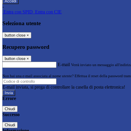
-
Entra con SPID
Entra con CIE
Seleziona utente
button close
×
Recupero password
button close
×
E-mail
Verrà inviato un messaggio all'indirizz
Non hai una e-mail associata al nome utente? Effettua il reset della password tram
E-mail inviata, si prega di controllare la casella di posta elettronica!
Errore
Chiudi
Successo
Chiudi
Informazione