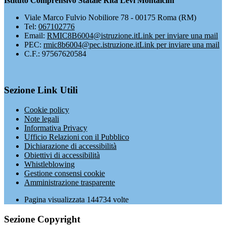
Istituto Comprensivo Statale Rita Levi Montalcini
Viale Marco Fulvio Nobiliore 78 - 00175 Roma (RM)
Tel:
067102776
Email:
RMIC8B6004@istruzione.it
Link per inviare una mail
PEC:
rmic8b6004@pec.istruzione.it
Link per inviare una mail
C.F.: 97567620584
Sezione Link Utili
Cookie policy
Note legali
Informativa Privacy
Ufficio Relazioni con il Pubblico
Dichiarazione di accessibilità
Obiettivi di accessibilità
Whistleblowing
Gestione consensi cookie
Amministrazione trasparente
Pagina visualizzata
144734
volte
Sezione Copyright