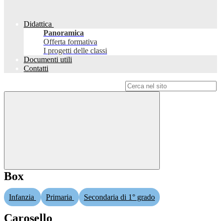
Didattica
Panoramica
Offerta formativa
I progetti delle classi
Documenti utili
Contatti
Campo di ricerca per le pagine del sito
Box
Infanzia
Primaria
Secondaria di 1° grado
Carosello