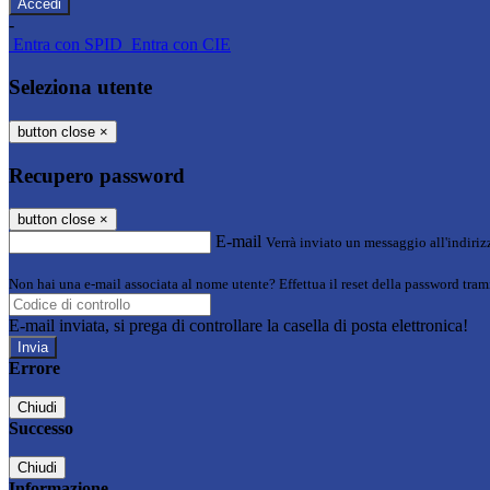
-
Entra con SPID
Entra con CIE
Seleziona utente
button close
×
Recupero password
button close
×
E-mail
Verrà inviato un messaggio all'indirizz
Non hai una e-mail associata al nome utente? Effettua il reset della password tram
E-mail inviata, si prega di controllare la casella di posta elettronica!
Errore
Chiudi
Successo
Chiudi
Informazione