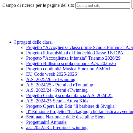
Campo di ricerca per le pagine del sito
I progetti delle classi
Progetto "Accoglienza classi prime Scuola Primaria" A.
Progetto il Kamishibai di Pinocchio Classe 1B DPA
Progetto "Accoglienza Infanzia" Triennio 2026/29
Progetto Bullismo scuola primaria A.S. 2025/26
Progetto continuità Musica EmozioniAMOci
EU Code week 2025-2026
A.S. 2025/26 - eTwinning
A.S. 2024/25 - Premi ed eTwinning
A.S. 2023/24 - Premi eTwinning
Progetto Coding scuola infanzia A.S. 2024-25
A.S. 2024-25 Scuola Attiva Kids
Progetto Opera Lab Edu "Il barbiere di Siviglia"
II° Edizione Progetto “Packaging, che fantastica avventu
Settimana Nazionale delle discipline Stem
Progettualità Annuale
a.s. 2022/23 - Premio eTwinning