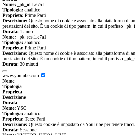
Nome:
_pk_id.1.e7a1
Tipologia:
analitico
Proprieta:
Prime Parti
Descrizione:
Questo nome di cookie è associato alla piattaforma di ana
prestazioni del sito. È un cookie di tipo pattern, in cui il prefisso _pk
Durata:
1 anno
Nome:
_pk_ses.1.e7a1
Tipologia:
analitico
Proprieta:
Prime Parti
Descrizione:
Questo nome di cookie è associato alla piattaforma di ana
prestazioni del sito. È un cookie di tipo pattern, in cui il prefisso _pk
Durata:
30 minuti
www.youtube.com
Nome
Tipologia
Proprieta
Descrizione
Durata
Nome:
YSC
Tipologia:
analitico
Proprieta:
Terze Parti
Descrizione:
Questo cookie è impostato da YouTube per tenere traccia 
Durata:
Sessione