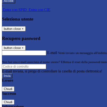
-
Entra con SPID
Entra con CIE
Seleziona utente
button close
×
Recupero password
button close
×
E-mail
Verrà inviato un messaggio all'indirizz
Non hai una e-mail associata al nome utente? Effettua il reset della password tram
E-mail inviata, si prega di controllare la casella di posta elettronica!
Errore
Chiudi
Successo
Chiudi
Informazione