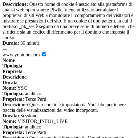
Descrizione:
Questo nome di cookie è associato alla piattaforma di
analisi web open source Piwik. Viene utilizzato per aiutare i
proprietari di siti Web a monitorare il comportamento dei visitatori e
misurare le prestazioni del sito. È un cookie di tipo pattern, in cui il
prefisso _pk_ses è seguito da una breve serie di numeri e lettere, che
si ritiene sia un codice di riferimento per il dominio che imposta il
cookie.
Durata:
30 minuti
www.youtube.com
Nome
Tipologia
Proprieta
Descrizione
Durata
Nome:
YSC
Tipologia:
analitico
Proprieta:
Terze Parti
Descrizione:
Questo cookie è impostato da YouTube per tenere
traccia delle visualizzazioni dei video incorporati.
Durata:
Sessione
Nome:
VISITOR_INFO1_LIVE
Tipologia:
analitico
Proprieta:
Terze Parti
Descrizione:
Questo cookie è impostato da Youtube per tenere