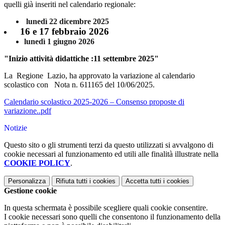
quelli già inseriti nel calendario regionale:
lunedì 22 dicembre 2025
16 e 17 febbraio 2026
lunedì 1 giugno 2026
"Inizio attività didattiche :11 settembre 2025"
La
Regione Lazio, ha
a
p
p
rov
a
to
la v
a
ri
az
io
n
e
a
l
c
a
l
e
nd
a
r
i
o
s
c
olastico con Nota n. 611165 del 10/06/2025.
Calendario scolastico 2025-2026 – Consenso proposte di
variazione..pdf
Notizie
Questo sito o gli strumenti terzi da questo utilizzati si avvalgono di
cookie necessari al funzionamento ed utili alle finalità illustrate nella
COOKIE POLICY
.
Personalizza
Rifiuta tutti
i cookies
Accetta tutti
i cookies
Gestione cookie
In questa schermata è possibile scegliere quali cookie consentire.
I cookie necessari sono quelli che consentono il funzionamento della