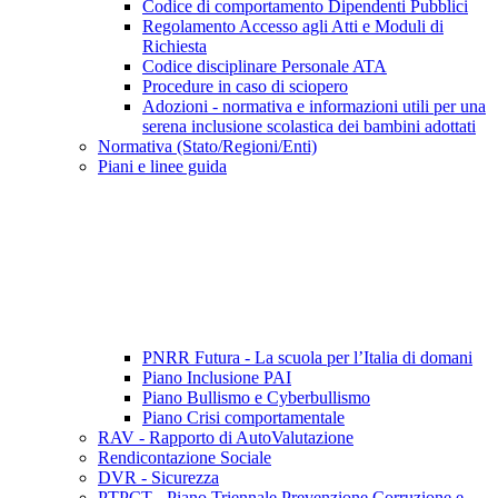
Codice di comportamento Dipendenti Pubblici
Regolamento Accesso agli Atti e Moduli di
Richiesta
Codice disciplinare Personale ATA
Procedure in caso di sciopero
Adozioni - normativa e informazioni utili per una
serena inclusione scolastica dei bambini adottati
Normativa (Stato/Regioni/Enti)
Piani e linee guida
PNRR Futura - La scuola per l’Italia di domani
Piano Inclusione PAI
Piano Bullismo e Cyberbullismo
Piano Crisi comportamentale
RAV - Rapporto di AutoValutazione
Rendicontazione Sociale
DVR - Sicurezza
PTPCT - Piano Triennale Prevenzione Corruzione e