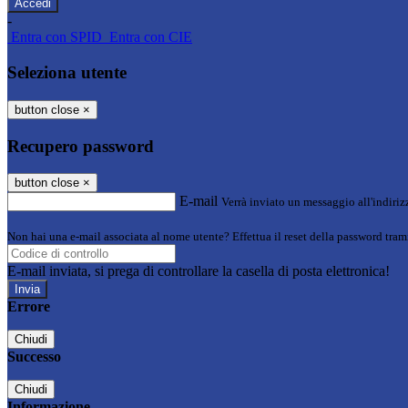
-
Entra con SPID
Entra con CIE
Seleziona utente
button close
×
Recupero password
button close
×
E-mail
Verrà inviato un messaggio all'indirizz
Non hai una e-mail associata al nome utente? Effettua il reset della password tram
E-mail inviata, si prega di controllare la casella di posta elettronica!
Errore
Chiudi
Successo
Chiudi
Informazione