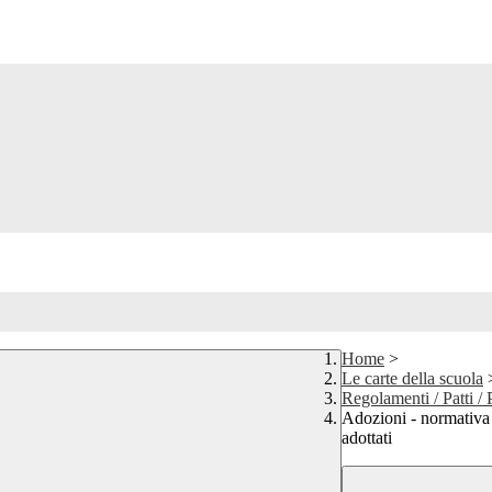
Home
>
Le carte della scuola
Regolamenti / Patti / 
Adozioni - normativa 
adottati