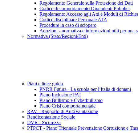
Regolamento Generale sulla Protezione dei Dati
Codice di comportamento Dipendenti Pubblici
Regolamento Accesso agli Atti e Moduli di Richies
Codice disciplinare Personale ATA
Procedure in caso di sciopero
Adozioni - normativa e informazioni utili per una s
Normativa (Stato/Regioni/Enti)
Piani e linee guida
PNRR Futura - La scuola per l’Italia di domani
Piano Inclusione PAI
Piano Bullismo e Cyberbullismo
Piano Crisi comportamentale
RAV - Rapporto di AutoValutazione
Rendicontazione Sociale
DVR - Sicurezza
PTPCT - Piano Triennale Prevenzione Corruzione e Tra