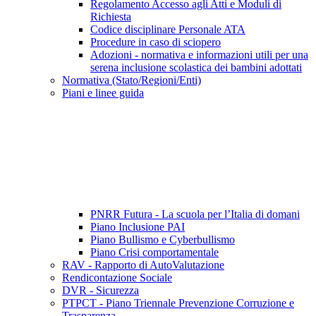
Regolamento Accesso agli Atti e Moduli di
Richiesta
Codice disciplinare Personale ATA
Procedure in caso di sciopero
Adozioni - normativa e informazioni utili per una
serena inclusione scolastica dei bambini adottati
Normativa (Stato/Regioni/Enti)
Piani e linee guida
PNRR Futura - La scuola per l’Italia di domani
Piano Inclusione PAI
Piano Bullismo e Cyberbullismo
Piano Crisi comportamentale
RAV - Rapporto di AutoValutazione
Rendicontazione Sociale
DVR - Sicurezza
PTPCT - Piano Triennale Prevenzione Corruzione e
Trasparenza