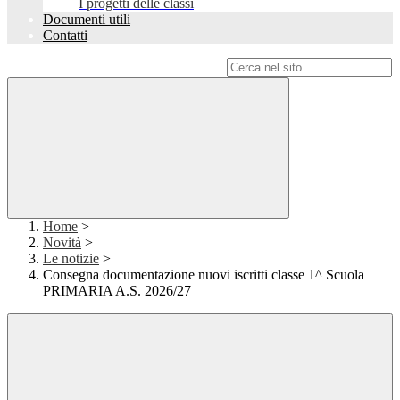
I progetti delle classi
Documenti utili
Contatti
Campo di ricerca per le pagine del sito
Home
>
Novità
>
Le notizie
>
Consegna documentazione nuovi iscritti classe 1^ Scuola
PRIMARIA A.S. 2026/27