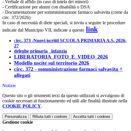
- Verbale di affido (in caso di tutela dei minori)
- Certificazione per alunni con disabilità o DSA
- Documentazione per somministrazione farmaco salvavita (come da
circ. 372/2026)
In caso di necessità di diete speciali, si invita a seguire le procedure
link
indicate dal Municipio VII, indicate a questo
c
irc. 373 -Nuovi iscritti SCUOLA PRIMARIA A.S. 2026-
27
deleghe primaria _infanzia
LIBERATORIA_FOTO_E_VIDEO_2026
Modello uscite sul territorio 2026
circ. 372 - somministrazione farmaci salvavita +
allegati
Notizie
Questo sito o gli strumenti terzi da questo utilizzati si avvalgono di
cookie necessari al funzionamento ed utili alle finalità illustrate nella
COOKIE POLICY
.
Personalizza
Rifiuta tutti
i cookies
Accetta tutti
i cookies
Gestione cookie