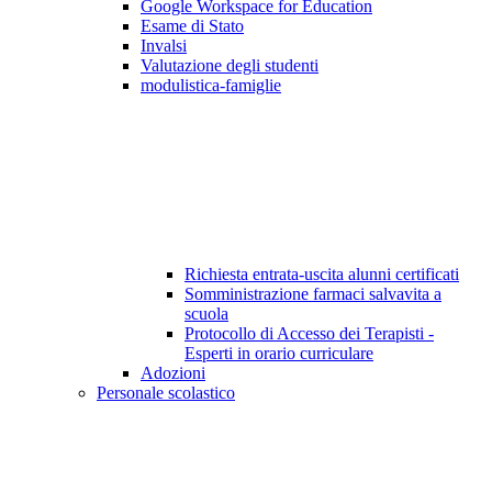
Google Workspace for Education
Esame di Stato
Invalsi
Valutazione degli studenti
modulistica-famiglie
Richiesta entrata-uscita alunni certificati
Somministrazione farmaci salvavita a
scuola
Protocollo di Accesso dei Terapisti -
Esperti in orario curriculare
Adozioni
Personale scolastico