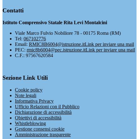
Contatti
Istituto Comprensivo Statale Rita Levi Montalcini
Viale Marco Fulvio Nobiliore 78 - 00175 Roma (RM)
Tel:
067102776
Email:
RMIC8B6004@istruzione.it
Link per inviare una mail
PEC:
rmic8b6004@pec.istruzione.it
Link per inviare una mail
C.F.: 97567620584
Sezione Link Utili
Cookie policy
Note legali
Informativa Privacy
Ufficio Relazioni con il Pubblico
Dichiarazione di accessibilità
Obiettivi di accessibilità
Whistleblowing
Gestione consensi cookie
Amministrazione trasparente