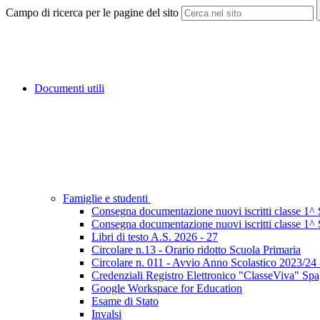
Campo di ricerca per le pagine del sito
Documenti utili
Famiglie e studenti
Consegna documentazione nuovi iscritti classe 1^
Consegna documentazione nuovi iscritti classe 
Libri di testo A.S. 2026 - 27
Circolare n.13 - Orario ridotto Scuola Primaria
Circolare n. 011 - Avvio Anno Scolastico 2023/24 -
Credenziali Registro Elettronico "ClasseViva" Spa
Google Workspace for Education
Esame di Stato
Invalsi