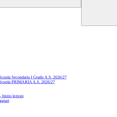
 Scuola Secondaria I Grado A.S. 2026/27
1^ Scuola PRIMARIA A.S. 2026/27
 Inizio lezioni
ggiari