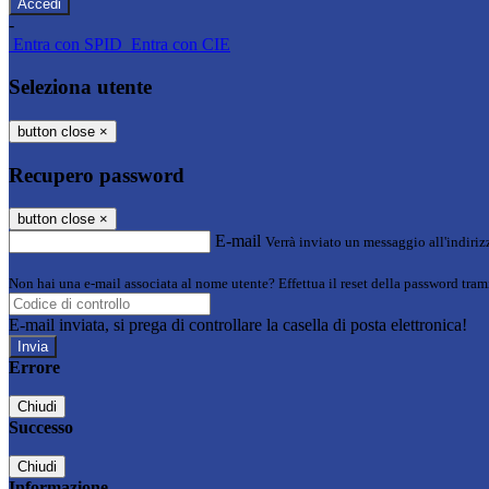
-
Entra con SPID
Entra con CIE
Seleziona utente
button close
×
Recupero password
button close
×
E-mail
Verrà inviato un messaggio all'indirizz
Non hai una e-mail associata al nome utente? Effettua il reset della password tram
E-mail inviata, si prega di controllare la casella di posta elettronica!
Errore
Chiudi
Successo
Chiudi
Informazione