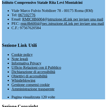
Istituto Comprensivo Statale Rita Levi Montalcini
Viale Marco Fulvio Nobiliore 78 - 00175 Roma (RM)
Tel:
067102776
Email:
RMIC8B6004@istruzione.it
Link per inviare una mail
PEC:
rmic8b6004@pec.istruzione.it
Link per inviare una mail
C.F.: 97567620584
Sezione Link Utili
Cookie policy
Note legali
Informativa Privacy
Ufficio Relazioni con il Pubblico
Dichiarazione di accessibilità
Obiettivi di accessibilità
Whistleblowing
Gestione consensi cookie
Amministrazione trasparente
Pagina visualizzata
120
volte
Sezione Copyright