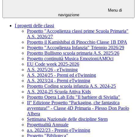
Menu di
navigazione
I progetti delle classi
Progetto "Accoglienza classi prime Scuola Primaria"
A.S. 2026/27
Progetto il Kamishibai di Pinocchio Classe 1B DPA
Progetto "Accoglienza Infanzia" Triennio 2026/29
Progetto Bullismo scuola primaria A.S. 2025/26
Progetto continuità Musica EmozioniAMOci
EU Code week 2025-2026
A.S. 2025/26 - eTwinning
A.S. 2024/25 - Premi ed eTwinning
A.S. 2023/24 - Premi eTwinning
Progetto Coding scuola infanzia A.S. 2024-25
A.S. 2024-25 Scuola Attiva Kids
Progetto Opera Lab Edu "Il barbiere di Siviglia"
II° Edizione Progetto “Packaging, che fantastica
avventura!” - Classe 4D Primaria - Plesso Don Paolo
Albera
Settimana Nazionale delle discipline Stem
Progettualità Annuale
a.s. 2022/23 - Premio eTwinning
Progetto "Biblioteca"