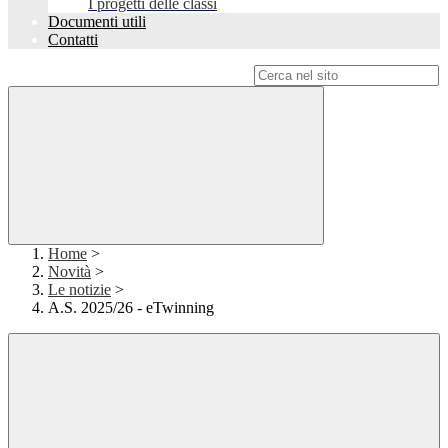
I progetti delle classi
Documenti utili
Contatti
Campo di ricerca per le pagine del sito
Home
>
Novità
>
Le notizie
>
A.S. 2025/26 - eTwinning