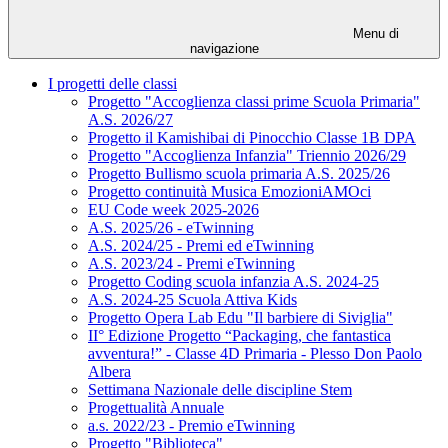
Menu di
navigazione
I progetti delle classi
Progetto "Accoglienza classi prime Scuola Primaria"
A.S. 2026/27
Progetto il Kamishibai di Pinocchio Classe 1B DPA
Progetto "Accoglienza Infanzia" Triennio 2026/29
Progetto Bullismo scuola primaria A.S. 2025/26
Progetto continuità Musica EmozioniAMOci
EU Code week 2025-2026
A.S. 2025/26 - eTwinning
A.S. 2024/25 - Premi ed eTwinning
A.S. 2023/24 - Premi eTwinning
Progetto Coding scuola infanzia A.S. 2024-25
A.S. 2024-25 Scuola Attiva Kids
Progetto Opera Lab Edu "Il barbiere di Siviglia"
II° Edizione Progetto “Packaging, che fantastica
avventura!” - Classe 4D Primaria - Plesso Don Paolo
Albera
Settimana Nazionale delle discipline Stem
Progettualità Annuale
a.s. 2022/23 - Premio eTwinning
Progetto "Biblioteca"