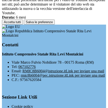
nei siti; può anche determinare se il visitatore del sito web sta
utilizzando la nuova o la vecchia versione dell'interfaccia di
Youtube.
Durata:
6 mesi
Accetta tutti
Salva le preferenze
Istituto Comprensivo Statale Rita Levi
Montalcini
Contatti
Istituto Comprensivo Statale Rita Levi Montalcini
Viale Marco Fulvio Nobiliore 78 - 00175 Roma (RM)
Tel:
067102776
Email:
RMIC8B6004@istruzione.it
Link per inviare una mail
PEC:
rmic8b6004@pec.istruzione.it
Link per inviare una mail
C.F.: 97567620584
Sezione Link Utili
Cookie policy